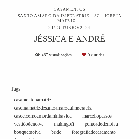
CASAMENTOS
SANTO AMARO DA IMPERATRIZ - SC - IGREJA
MATRIZ
24/OUTUBRO/2024
JÉSSICA E ANDRÉ
467
visualizações
0
curtidas
Tags
casamentonamatriz
caseinamatrizdesantoamarodaimperatriz
caseeicomoamordaminhavida
marcellopassos
vestidodenoiva
makingoff
penteadodenoiva
bouquetnoiva
bride
fotografiadecasamento