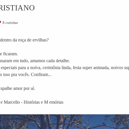
RISTIANO
8
curtidas
dentro da roça de ervilhas?
e ficaram.
rrasaram em tudo, amamos cada detalhe.
peciais para a noiva, cerimônia linda, festa super animada, noivos supe
do isso pra vocês. Confiram...
spalhe amor por aí.
e Marcello - Histórias e M emórias