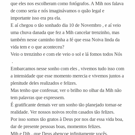
que eles nos escolheram como fotógrafos. A Mih nos falava
de como seria e nós imaginávamos o quão legal e
importante isso era pra ela.
E aí chegou o tão sonhado dia 10 de Novembro , e aí veio
uma chuva danada que fez a Mih cancelar trenzinho, mas
também nesse caminho tinha a fé que essa Noiva linda da
vida tem e o que aconteceu?
Veio o trenzinho e com ele veio o sol e lá fomos todos Nós
.
Embarcamos nesse sonho com eles , vivemos tudo isso com
a intensidade que esse momento merecia e vivemos juntos a
plenitude deles realizados e felizes.
Mas tenho que confessar, ver o brilho no olhar da Mih não
tem palavras que expressem.
É gratificante demais ver um sonho tão planejado tornar-se
realidade. Ver nossos noivos recém casados tão felizes.
Por isso somos tão gratos à Deus por nos dar essa vida boa,
dar de presente pessoas boas, momentos felizes.
Mih e Dih , que Deus abençoe infinitamente vocês.