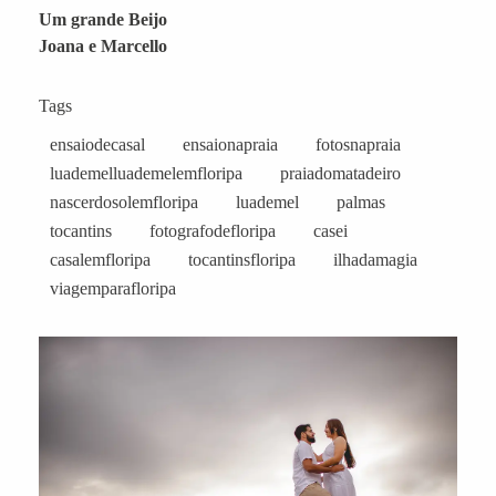
Um grande Beijo
Joana e Marcello
Tags
ensaiodecasal
ensaionapraia
fotosnapraia
luademelluademelemfloripa
praiadomatadeiro
nascerdosolemfloripa
luademel
palmas
tocantins
fotografodefloripa
casei
casalemfloripa
tocantinsfloripa
ilhadamagia
viagemparafloripa