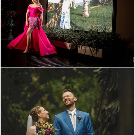
240
0
309
0