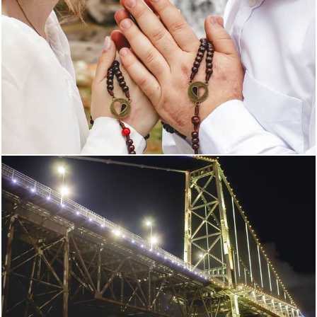
272
0
268
0