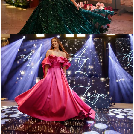
292
0
274
0