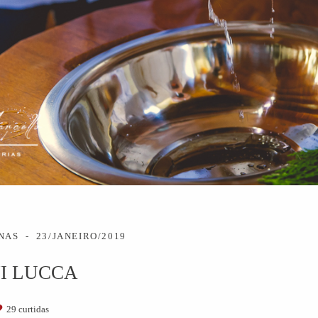
RNAS
23/JANEIRO/2019
I LUCCA
29
curtidas