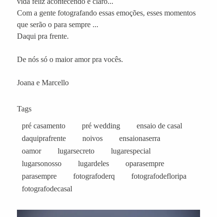
vida feliz acontecendo e claro...
Com a gente fotografando essas emoções, esses momentos
que serão o para sempre ...
Daqui pra frente.
De nós só o maior amor pra vocês.
Joana e Marcello
Tags
pré casamento
pré wedding
ensaio de casal
daquiprafrente
noivos
ensaionaserra
oamor
lugarsecreto
lugarespecial
lugarsonosso
lugardeles
oparasempre
parasempre
fotografoderq
fotografodefloripa
fotografodecasal