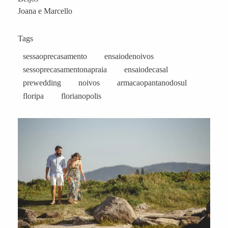
Joana e Marcello
Tags
sessaoprecasamento
ensaiodenoivos
sessoprecasamentonapraia
ensaiodecasal
prewedding
noivos
armacaopantanodosul
floripa
florianopolis