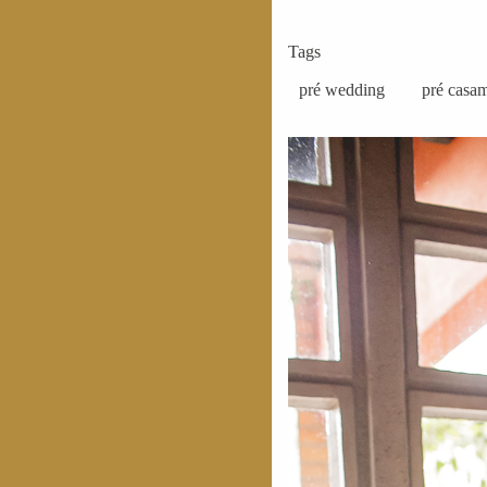
Tags
pré wedding
pré casa