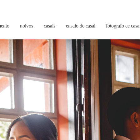
mento
noivos
casais
ensaio de casal
fotografo ce cas