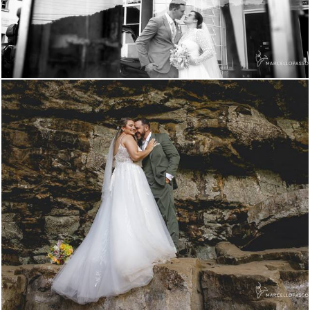
659
7
925
1