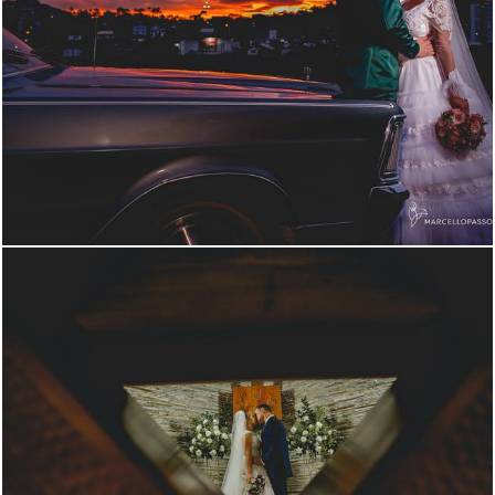
1166
3
879
4