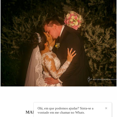
1306
2
Olá, em que podemos ajudar? Sinta-se a
✕
MARCELLO PASSOS
/
CONTATO
vontade em me chamar no Whats.