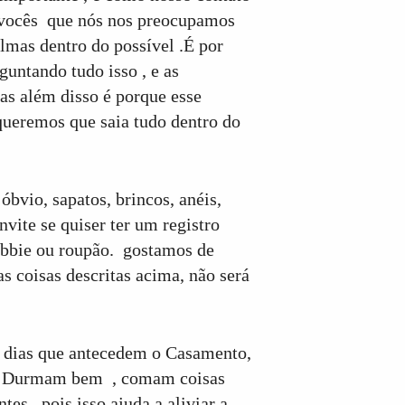
a vocês que nós nos preocupamos
mas dentro do possível .É por
untando tudo isso , e as
mas além disso é porque esse
queremos que saia tudo dentro do
óbvio, sapatos, brincos, anéis,
nvite se quiser ter um registro
Hobbie ou roupão. gostamos de
s coisas descritas acima, não será
os dias que antecedem o Casamento,
io. Durmam bem , comam coisas
s , pois isso ajuda a aliviar a