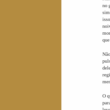
no 
sim
iss
noi
mom
que
Não
pul
del
reg
men
O q
par
lev