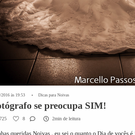
/2016 às 19:53
Dicas para Noivas
tógrafo se preocupa SIM!
725
8
2min de leitura
has queridas Noivas , eu sei o quanto o Dia de vocês é