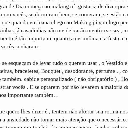
grande Dia começa no making of, gostaria de dizer pr
 com vocês, se dormiram bem, se comeram, se estão cal
o que quando eu Joana chego no Making já vou logo perg
vinhas já casadinhas não me deixarão mentir rsrssrs , 
ento é tão importante quanto a cerimônia e a festa, e 
 vocês sonharam.
 se esqueçam de levar tudo o querem usar , o Vestido é 
seiras, braceletes, Bouquet , desodorante, perfume . , co
e também. cabide personalizado ( não obrigatório ) , 
istrar vocês . E se optarem por não levarem a maioria da
os importante também. .
ue quero lhes dizer é , tentem não alterar sua rotina n
a a ansiedade não tomar mais atenção que o necessár
es tomem muito chá , façam massagem , banhos relaxante