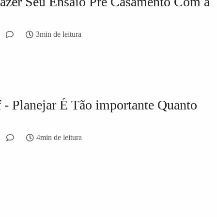
Fazer Seu Ensaio Pré Casamento Com a
3min de leitura
- Planejar É Tão importante Quanto
4min de leitura