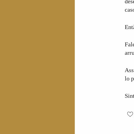
des
cas
Ent
Fal
arr
Ass
lo 
Sin