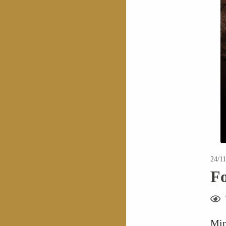
24/11
Fo
Min