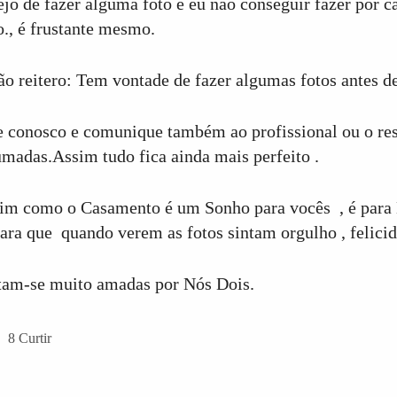
ejo de fazer alguma foto e eu não conseguir fazer por c
o., é frustante mesmo.
ão reitero: Tem vontade de fazer algumas fotos antes de
e conosco e comunique também ao profissional ou o res
umadas.Assim tudo fica ainda mais perfeito .
im como o Casamento é um Sonho para vocês , é para 
para que quando verem as fotos sintam orgulho , felici
tam-se muito amadas por Nós Dois.
8
Curtir