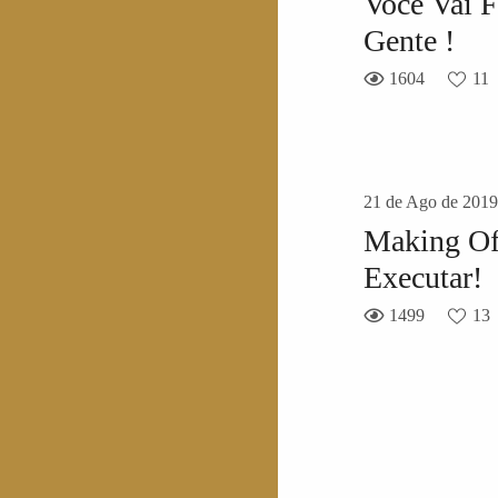
Voce Vai 
Gente !
1604
11
21 de Ago de 2019
Making Of 
Executar!
1499
13