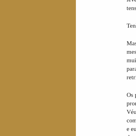
ten
Ten
Mas
mes
mui
par
ret
Os 
pro
Véu
com
e e