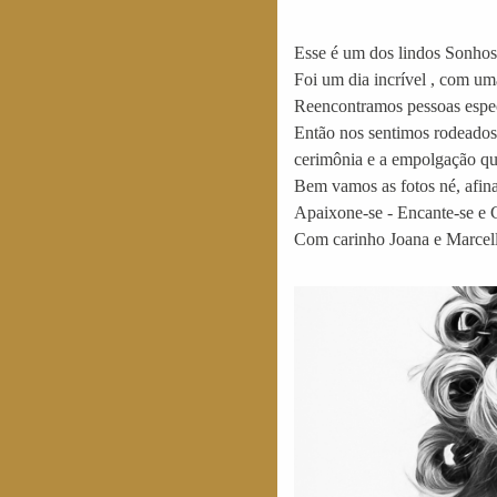
Esse é um dos lindos Sonho
Foi um dia incrível , com um
Reencontramos pessoas especa
Então nos sentimos rodeados
cerimônia e a empolgação que
Bem vamos as fotos né, afin
Apaixone-se - Encante-se e
Com carinho Joana e Marcell