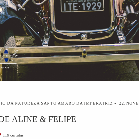
HO DA NATUREZA SANTO AMARO DA IMPERATRIZ
22/NOV
E ALINE & FELIPE
119
curtidas