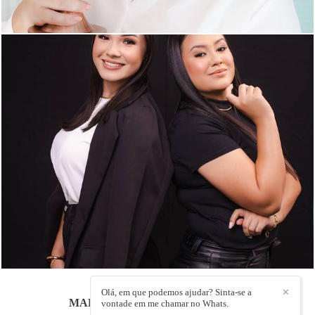
448
0
Olá, em que podemos ajudar? Sinta-se a
✕
MARCELLO PASSOS
/
CONTATO
vontade em me chamar no Whats.