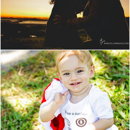
718
0
1141
12