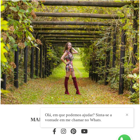
1596
8
Olá, em que podemos ajudar? Sinta-se a
✕
MARCELLO PASSOS
/
CONTATO
vontade em me chamar no Whats.