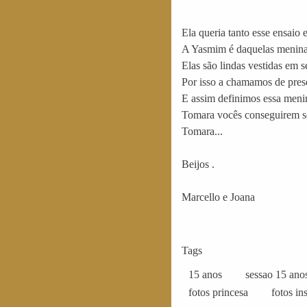
Ela queria tanto esse ensaio
A Yasmim é daquelas meninas
Elas são lindas vestidas em s
Por isso a chamamos de prese
E assim definimos essa meni
Tomara vocês conseguirem sen
Tomara...
Beijos .
Marcello e Joana
Tags
15 anos
sessao 15 ano
fotos princesa
fotos in