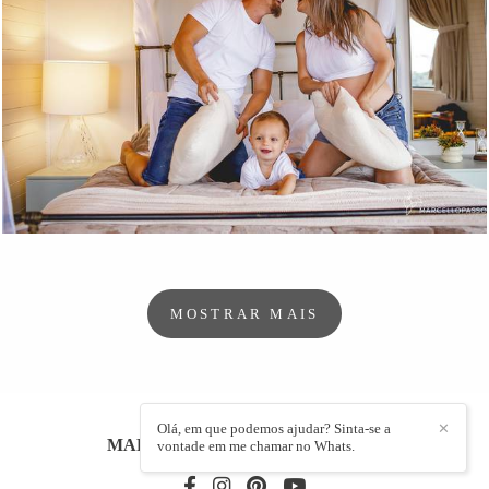
695
0
MOSTRAR MAIS
Olá, em que podemos ajudar? Sinta-se a
✕
MARCELLO PASSOS
/
CONTATO
vontade em me chamar no Whats.