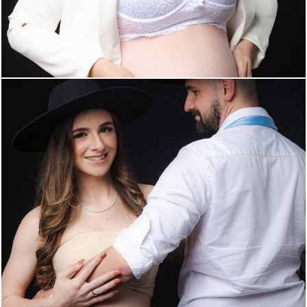
431
0
387
0