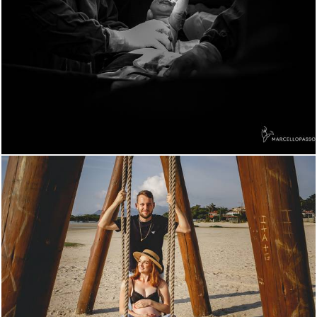
503
0
570
12