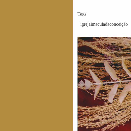
Tags
igrejaimaculadaconceição