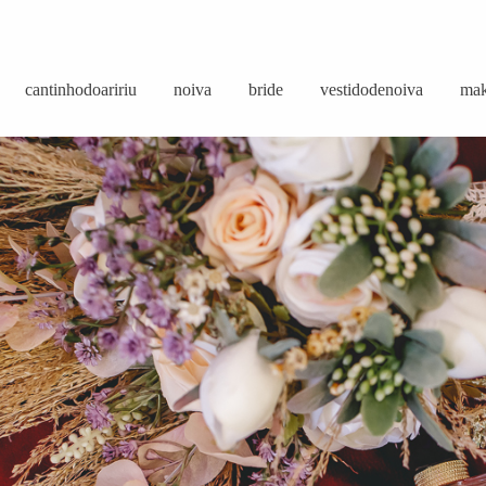
cantinhodoaririu
noiva
bride
vestidodenoiva
mak