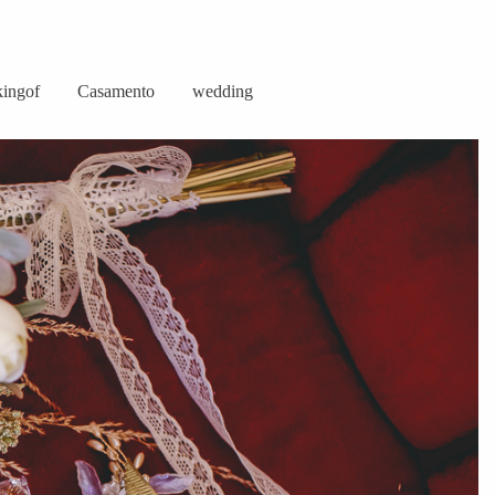
ingof
Casamento
wedding