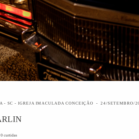
A - SC - IGREJA IMACULADA CONCEIÇÃO
24/SETEMBRO/2
ARLIN
0
curtidas