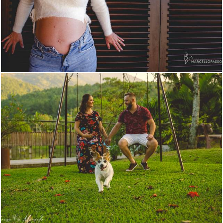
626
0
1230
31